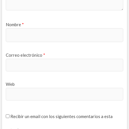
n
a
n
u
n
u
e
u
e
v
e
v
a
v
a
)
a
)
)
Nombre
*
Correo electrónico
*
Web
Recibir un email con los siguientes comentarios a esta