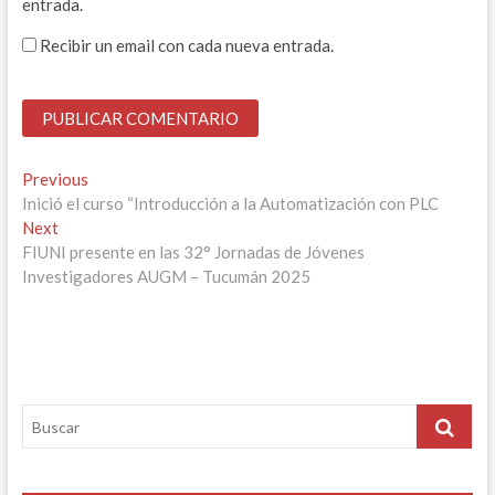
entrada.
Recibir un email con cada nueva entrada.
Navegación
Previous
Previous
post:
Inició el curso “Introducción a la Automatización con PLC
de
Next
Next
entradas
post:
FIUNI presente en las 32° Jornadas de Jóvenes
Investigadores AUGM – Tucumán 2025