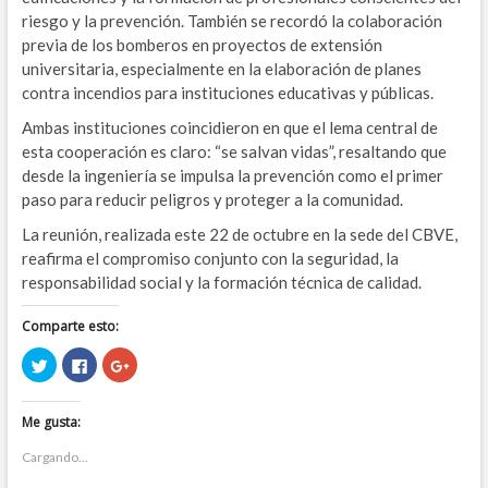
riesgo y la prevención. También se recordó la colaboración
previa de los bomberos en proyectos de extensión
universitaria, especialmente en la elaboración de planes
contra incendios para instituciones educativas y públicas.
Ambas instituciones coincidieron en que el lema central de
esta cooperación es claro: “se salvan vidas”, resaltando que
desde la ingeniería se impulsa la prevención como el primer
paso para reducir peligros y proteger a la comunidad.
La reunión, realizada este 22 de octubre en la sede del CBVE,
reafirma el compromiso conjunto con la seguridad, la
responsabilidad social y la formación técnica de calidad.
Comparte esto:
H
H
H
a
a
a
z
z
z
c
c
c
l
l
l
Me gusta:
i
i
i
c
c
c
p
p
p
Cargando...
a
a
a
r
r
r