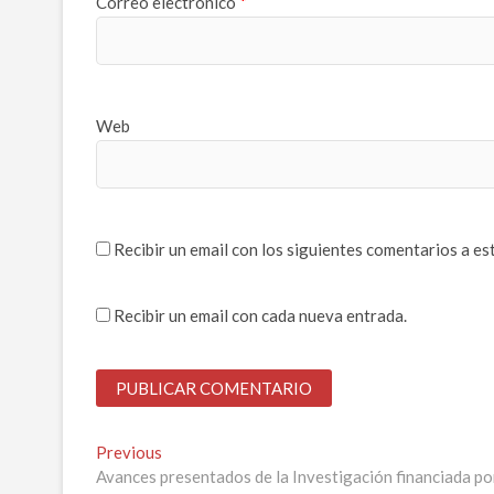
Correo electrónico
*
Web
Recibir un email con los siguientes comentarios a es
Recibir un email con cada nueva entrada.
Navegación
Previous
Previous
post:
Avances presentados de la Investigación financiada p
de