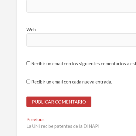
Web
Recibir un email con los siguientes comentarios a es
Recibir un email con cada nueva entrada.
Navegación
Previous
Previous
post:
La UNI recibe patentes de la DINAPI
de