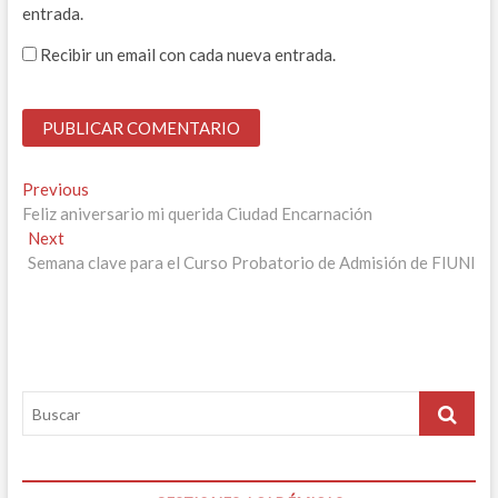
entrada.
Recibir un email con cada nueva entrada.
Navegación
Previous
Previous
post:
Feliz aniversario mi querida Ciudad Encarnación
de
Next
Next
entradas
post:
Semana clave para el Curso Probatorio de Admisión de FIUNI