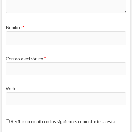
a
n
a
n
a
n
u
n
u
e
u
e
v
e
v
a
v
a
)
a
)
)
Nombre
*
Correo electrónico
*
Web
Recibir un email con los siguientes comentarios a esta