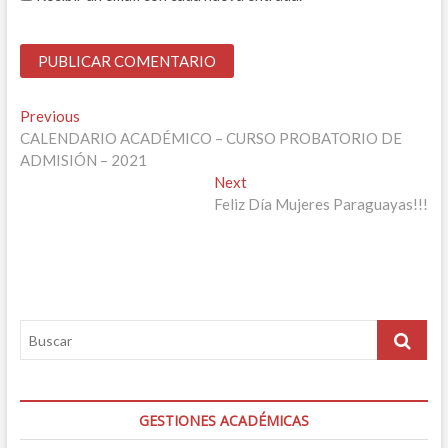
Navegación
Previous
Previous
post:
CALENDARIO ACADÉMICO – CURSO PROBATORIO DE
de
ADMISIÓN – 2021
entradas
Next
Next
post:
Feliz Día Mujeres Paraguayas!!!
GESTIONES ACADÉMICAS