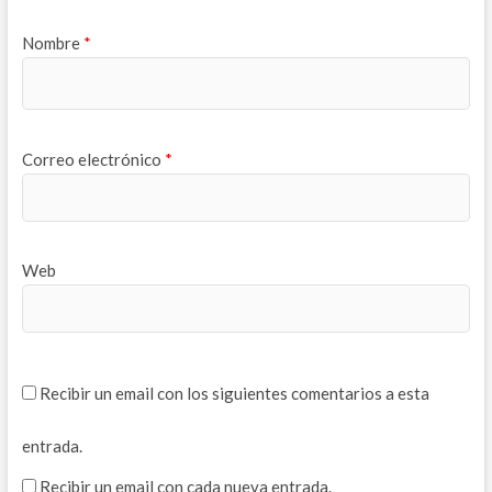
v
e
v
a
v
a
)
a
)
)
Nombre
*
Correo electrónico
*
Web
Recibir un email con los siguientes comentarios a esta
entrada.
Recibir un email con cada nueva entrada.