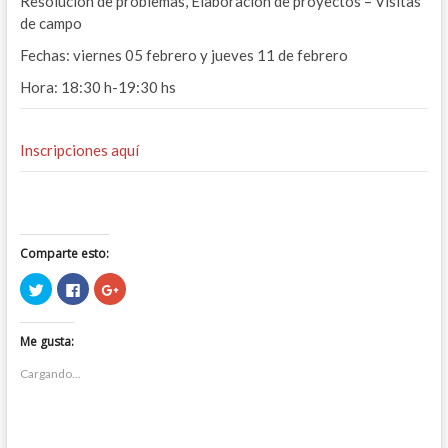
Resolución de problemas, Elaboración de proyectos – Visitas
de campo
Fechas: viernes 05 febrero y jueves 11 de febrero
Hora: 18:30 h-19:30 hs
Inscripciones aquí
Comparte esto:
H
H
H
a
a
a
z
z
z
c
c
c
l
l
l
Me gusta:
i
i
i
c
c
c
p
p
p
Cargando...
a
a
a
r
r
r
a
a
a
c
c
c
o
o
o
m
m
m