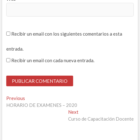
Recibir un email con los siguientes comentarios a esta
entrada.
Recibir un email con cada nueva entrada.
Navegación
Previous
Previous
post:
HORARIO DE EXAMENES – 2020
de
Next
Next
entradas
post:
Curso de Capacitación Docente