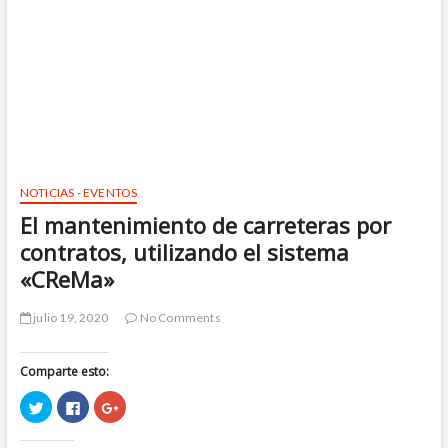
NOTICIAS - EVENTOS
El mantenimiento de carreteras por
contratos, utilizando el sistema
«CReMa»
julio 19, 2020
No Comments
Comparte esto:
H
H
H
a
a
a
z
z
z
c
c
c