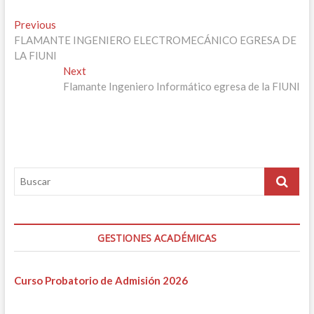
Navegación
Previous
Previous
post:
FLAMANTE INGENIERO ELECTROMECÁNICO EGRESA DE
de
LA FIUNI
entradas
Next
Next
post:
Flamante Ingeniero Informático egresa de la FIUNI
GESTIONES ACADÉMICAS
Curso Probatorio de Admisión 2026