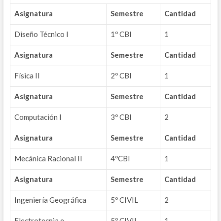
Asignatura
Semestre
Cantidad
Diseño Técnico I
1º CBI
1
Asignatura
Semestre
Cantidad
Física II
2º CBI
1
Asignatura
Semestre
Cantidad
Computación I
3º CBI
2
Asignatura
Semestre
Cantidad
Mecánica Racional II
4ºCBI
1
Asignatura
Semestre
Cantidad
Ingeniería Geográfica
5º CIVIL
2
Electrotecnia e
5º CIVIL
1