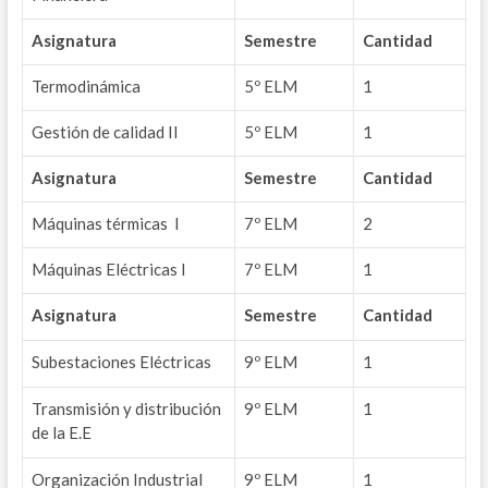
Asignatura
Semestre
Cantidad
Termodinámica
5º ELM
1
Gestión de calidad II
5º ELM
1
Asignatura
Semestre
Cantidad
Máquinas térmicas I
7º ELM
2
Máquinas Eléctricas I
7º ELM
1
Asignatura
Semestre
Cantidad
Subestaciones Eléctricas
9º ELM
1
Transmisión y distribución
9º ELM
1
de la E.E
Organización Industrial
9º ELM
1