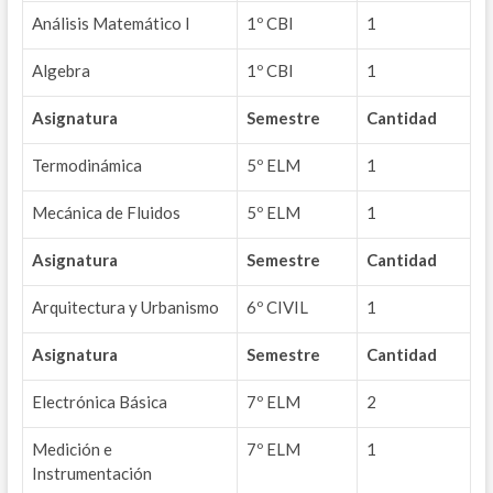
Análisis Matemático I
1º CBI
1
Algebra
1º CBI
1
Asignatura
Semestre
Cantidad
Termodinámica
5º ELM
1
Mecánica de Fluidos
5º ELM
1
Asignatura
Semestre
Cantidad
Arquitectura y Urbanismo
6º CIVIL
1
Asignatura
Semestre
Cantidad
Electrónica Básica
7º ELM
2
Medición e
7º ELM
1
Instrumentación