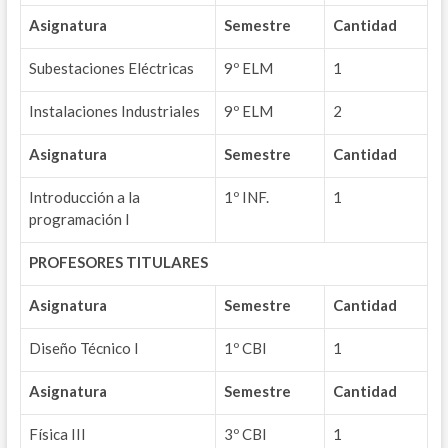
Asignatura
Semestre
Cantidad
Subestaciones Eléctricas
9º ELM
1
Instalaciones Industriales
9º ELM
2
Asignatura
Semestre
Cantidad
Introducción a la
1º INF.
1
programación I
PROFESORES TITULARES
Asignatura
Semestre
Cantidad
Diseño Técnico I
1º CBI
1
Asignatura
Semestre
Cantidad
Física III
3º CBI
1