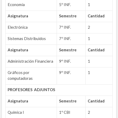
Economía
5º INF.
1
Asignatura
Semestre
Cantidad
Electrónica
7º INF.
2
Sistemas Distribuidos
7º INF.
1
Asignatura
Semestre
Cantidad
Administración Financiera
9º INF.
1
Gráficos por
9º INF.
1
computadoras
PROFESORES ADJUNTOS
Asignatura
Semestre
Cantidad
Química I
1º CBI
2