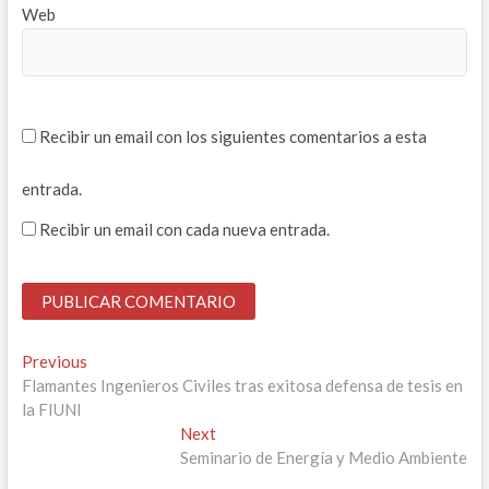
Web
Recibir un email con los siguientes comentarios a esta
entrada.
Recibir un email con cada nueva entrada.
Navegación
Previous
Previous
post:
Flamantes Ingenieros Civiles tras exitosa defensa de tesis en
de
la FIUNI
entradas
Next
Next
post:
Seminario de Energía y Medio Ambiente