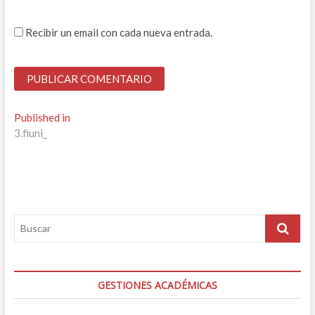
Recibir un email con cada nueva entrada.
Navegación
Published in
3.fiuni_
de
entradas
GESTIONES ACADÉMICAS