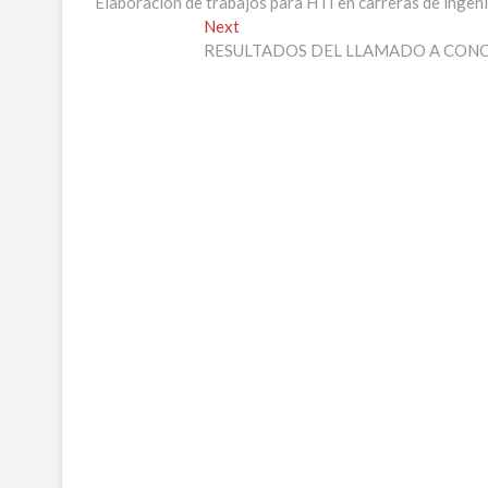
post:
Elaboración de trabajos para HTI en carreras de ingeni
de
Next
Next
entradas
post:
RESULTADOS DEL LLAMADO A CONC