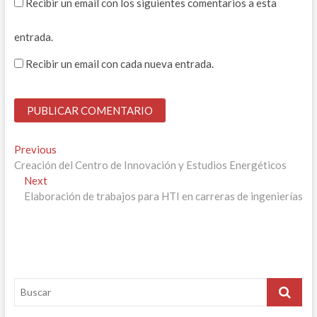
Recibir un email con los siguientes comentarios a esta
entrada.
Recibir un email con cada nueva entrada.
Navegación
Previous
Previous
post:
Creación del Centro de Innovación y Estudios Energéticos
de
Next
Next
entradas
post:
Elaboración de trabajos para HTI en carreras de ingenierías