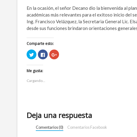
En la ocasión, el señor Decano dio la bienvenida al pl
académicas más relevantes para el exitoso inicio del s
Ing. Francisco Velázquez, la Secretaria General Lic. E
desde sus funciones brindaron orientaciones generales
Comparte esto:
H
H
H
a
a
a
z
z
z
c
c
c
l
l
l
Me gusta:
i
i
i
c
c
c
p
p
p
Cargando...
a
a
a
r
r
r
a
a
a
c
c
c
o
o
o
m
m
m
p
p
p
a
a
a
r
r
r
Deja una respuesta
t
t
t
i
i
i
r
r
r
e
e
e
Comentarios (0)
Comentarios Facebook
n
n
n
T
F
G