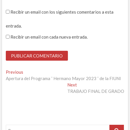
Recibir un email con los siguientes comentarios a esta
entrada.
Recibir un email con cada nueva entrada.
Navegación
Previous
Previous
post:
Apertura del Programa ¨ Hermano Mayor 2023 ¨ de la FIUNI
de
Next
Next
entradas
post:
TRABAJO FINAL DE GRADO