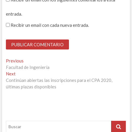
entrada.
Recibir un email con cada nueva entrada.
Navegación
Previous
Previous
post:
Facultad de Ingeniería
de
Next
Next
entradas
post:
Continúan abiertas las inscripciones para el CPA 2020,
últimas plazas disponibles