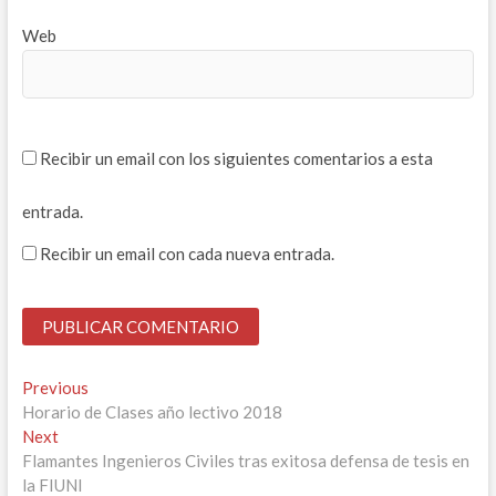
Web
Recibir un email con los siguientes comentarios a esta
entrada.
Recibir un email con cada nueva entrada.
Navegación
Previous
Previous
post:
Horario de Clases año lectivo 2018
de
Next
Next
entradas
post:
Flamantes Ingenieros Civiles tras exitosa defensa de tesis en
la FIUNI